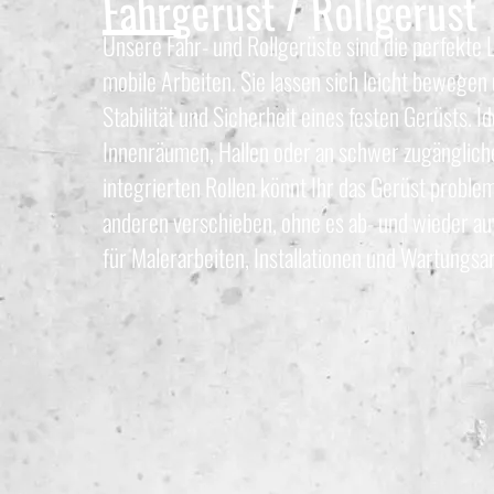
Fahrgerüst / Rollgerüst
Unsere Fahr- und Rollgerüste sind die perfekte L
mobile Arbeiten. Sie lassen sich leicht bewegen
Stabilität und Sicherheit eines festen Gerüsts. Id
Innenräumen, Hallen oder an schwer zugängliche
integrierten Rollen könnt Ihr das Gerüst proble
anderen verschieben, ohne es ab- und wieder au
für Malerarbeiten, Installationen und Wartungsar