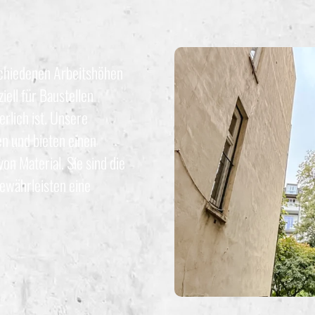
chiedenen Arbeitshöhen
iell für Baustellen
rlich ist. Unsere
en und bieten einen
on Material. Sie sind die
ewährleisten eine