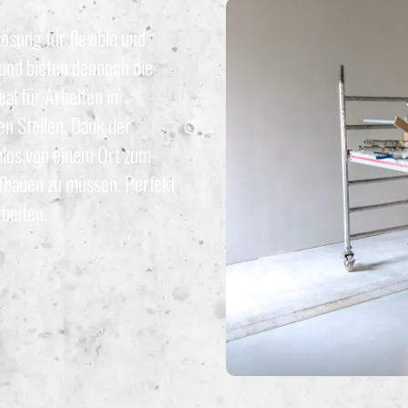
ösung für flexible und
 und bieten dennoch die
eal für Arbeiten in
n Stellen. Dank der
mlos von einem Ort zum
fbauen zu müssen. Perfekt
beiten.