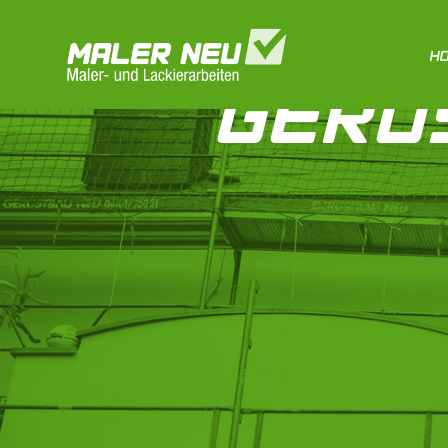
H
GERÜ
Startseite
»
Gerüstbau