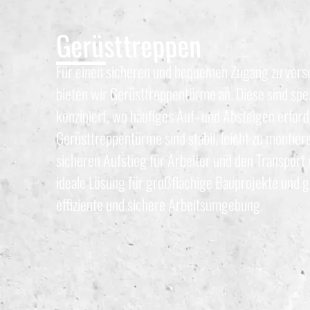
Gerüsttreppen
Für einen sicheren und bequemen Zugang zu vers
bieten wir Gerüsttreppentürme an. Diese sind spez
konzipiert, wo häufiges Auf- und Absteigen erforde
Gerüsttreppentürme sind stabil, leicht zu montier
sicheren Aufstieg für Arbeiter und den Transport v
ideale Lösung für großflächige Bauprojekte und g
effiziente und sichere Arbeitsumgebung.